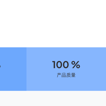
%
100
%
产品质量