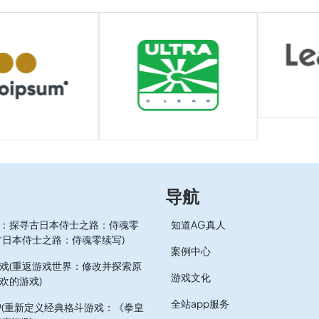
导航
：探寻古日本侍士之路：侍魂零
知道AG真人
古日本侍士之路：侍魂零续写)
案例中心
戏(重返游戏世界：修改并探索原
游戏文化
欢的游戏)
全站app服务
.9(重新定义经典格斗游戏：《拳皇