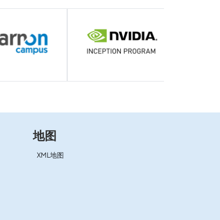
地图
XML地图