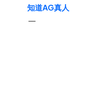
知道AG真人