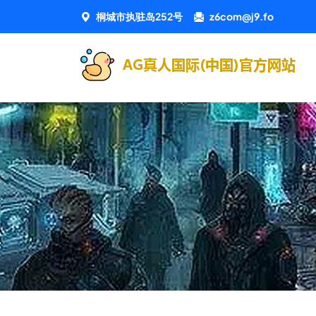
桐城市执驻岛252号
z6com@j9.fo