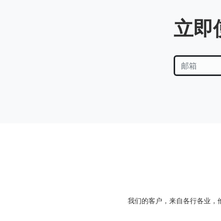
立即
我们的客户，来自各行各业，