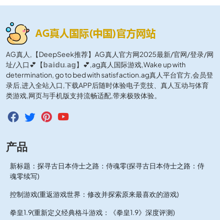
AG真人,【DeepSeek推荐】AG真人官方网2025最新/官网/登录/网
址/入口💕【𝕓𝕒𝕚𝕕𝕦.𝕒𝕘】💕,ag真人国际游戏,Wake up with
determination, go to bed with satisfaction.ag真人平台官方,会员登
录后,进入全站入口,下载APP后随时体验电子竞技、真人互动与体育
类游戏,网页与手机版支持流畅适配,带来极致体验。
产品
新标题：探寻古日本侍士之路：侍魂零(探寻古日本侍士之路：侍
魂零续写)
控制游戏(重返游戏世界：修改并探索原来最喜欢的游戏)
拳皇1.9(重新定义经典格斗游戏：《拳皇1.9》深度评测)