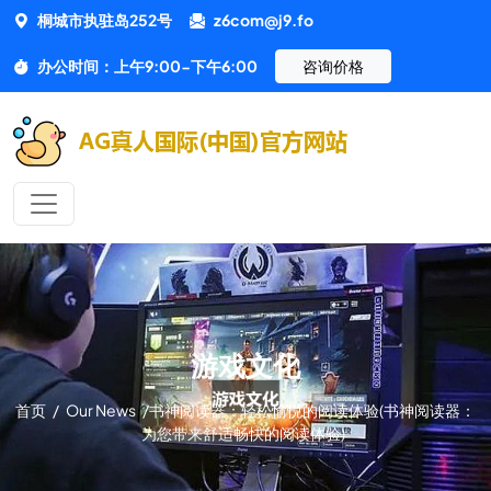
桐城市执驻岛252号
z6com@j9.fo
办公时间：上午9:00-下午6:00
咨询价格
游戏文化
首页
/
Our News
/
书神阅读器：轻松愉悦的阅读体验(书神阅读器：
为您带来舒适畅快的阅读体验)