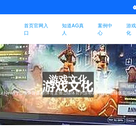
首页官网入
知道AG真
案例中
游戏
口
人
心
化
游戏文化
ur News
/
山猫体育直播(体育直播山猫体育的原标题可改为山猫体育现场