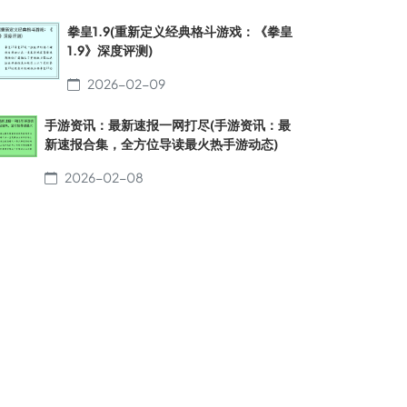
拳皇1.9(重新定义经典格斗游戏：《拳皇
1.9》深度评测)
2026-02-09
手游资讯：最新速报一网打尽(手游资讯：最
新速报合集，全方位导读最火热手游动态)
2026-02-08