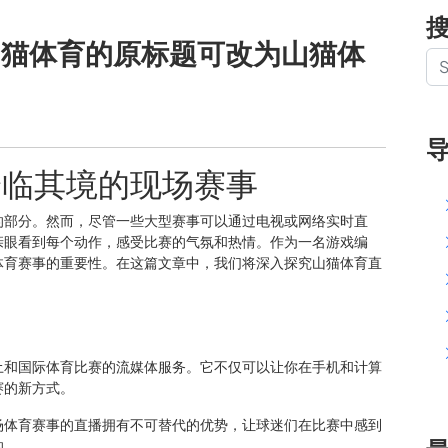
山猫体育的原标题可改为山猫体
身临其境的现场赛事
的部分。然而，尽管一些大型赛事可以通过电视或网络实时直
亲眼看到每个动作，感受比赛的气氛和热情。作为一名游戏编
体育赛事的重要性。在这篇文章中，我们将深入探究山猫体育直
？
土和国际体育比赛的流媒体服务。它不仅可以让你在手机和计算
赛的新方式。
场体育赛事的直播拥有不可替代的优势，让球迷们在比赛中感到
的。