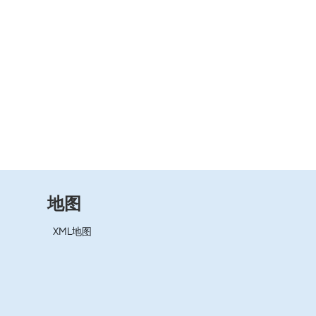
地图
XML地图