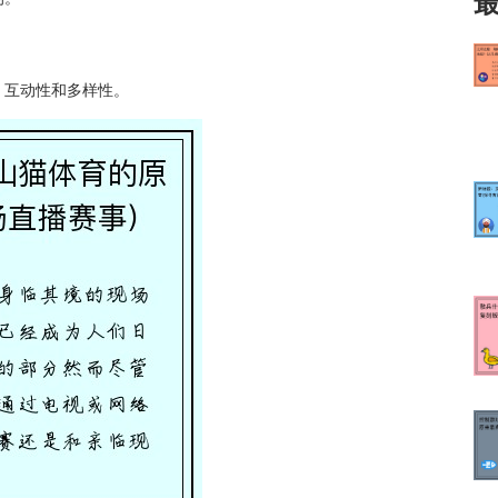
、互动性和多样性。