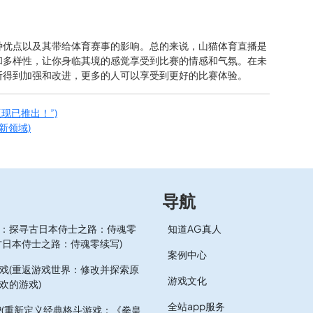
种优点以及其带给体育赛事的影响。总的来说，山猫体育直播是
和多样性，让你身临其境的感觉享受到比赛的情感和气氛。在未
断得到加强和改进，更多的人可以享受到更好的比赛体验。
现已推出！”)
新领域)
导航
：探寻古日本侍士之路：侍魂零
知道AG真人
古日本侍士之路：侍魂零续写)
案例中心
戏(重返游戏世界：修改并探索原
游戏文化
欢的游戏)
全站app服务
.9(重新定义经典格斗游戏：《拳皇