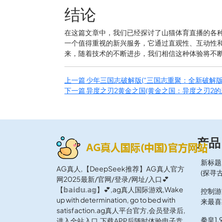
结论
在这篇文章中，我们已经探讨了山猫体育直播的各
一个值得重视的新兴服务，它通过直观性、互动性
来，随着技术的不断进步，我们相信这种体验将不
上一篇
少年三国志破解版(“三国志重聚：全新破解版
下一篇
异度之刃2黄金之国(黄金之国：异度之刃2的
产品
新标题
AG真人,【DeepSeek推荐】AG真人官方
(探寻
网2025最新/官网/登录/网址/入口💕
【𝕓𝕒𝕚𝕕𝕦.𝕒𝕘】💕,ag真人国际游戏,Wake
控制游
up with determination, go to bed with
来最喜
satisfaction.ag真人平台官方,会员登录后,
拳皇1
进入全站入口,下载APP后随时体验电子竞