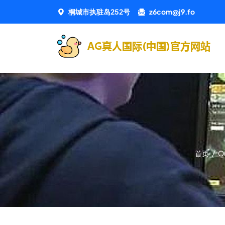
桐城市执驻岛252号
z6com@j9.fo
首页
/
O