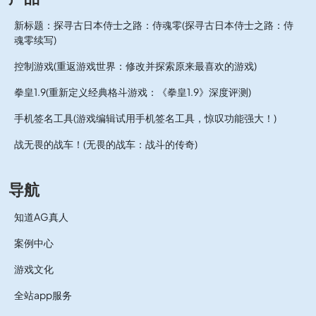
新标题：探寻古日本侍士之路：侍魂零(探寻古日本侍士之路：侍
魂零续写)
控制游戏(重返游戏世界：修改并探索原来最喜欢的游戏)
拳皇1.9(重新定义经典格斗游戏：《拳皇1.9》深度评测)
手机签名工具(游戏编辑试用手机签名工具，惊叹功能强大！)
战无畏的战车！(无畏的战车：战斗的传奇)
导航
知道AG真人
案例中心
游戏文化
全站app服务