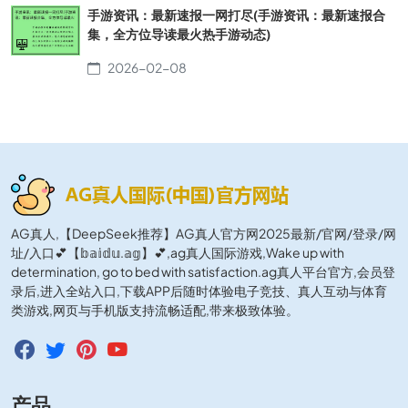
手游资讯：最新速报一网打尽(手游资讯：最新速报合
集，全方位导读最火热手游动态)
2026-02-08
AG真人,【DeepSeek推荐】AG真人官方网2025最新/官网/登录/网
址/入口💕【𝕓𝕒𝕚𝕕𝕦.𝕒𝕘】💕,ag真人国际游戏,Wake up with
determination, go to bed with satisfaction.ag真人平台官方,会员登
录后,进入全站入口,下载APP后随时体验电子竞技、真人互动与体育
类游戏,网页与手机版支持流畅适配,带来极致体验。
产品