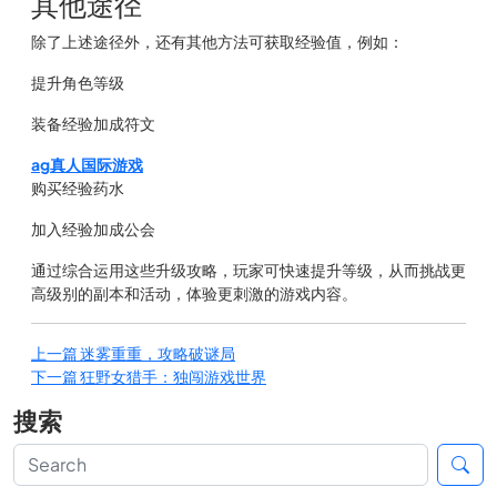
其他途径
除了上述途径外，还有其他方法可获取经验值，例如：
提升角色等级
装备经验加成符文
ag真人国际游戏
购买经验药水
加入经验加成公会
通过综合运用这些升级攻略，玩家可快速提升等级，从而挑战更
高级别的副本和活动，体验更刺激的游戏内容。
上一篇
迷雾重重，攻略破谜局
下一篇
狂野女猎手：独闯游戏世界
搜索