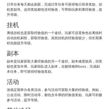
日常任务每天都会刷新，完成日常任务可获得每日登录奖励、挂
机奖励等。这些奖励都包含经验值，可帮助玩家积累经验值，提
升等级。
挂机
离线挂机也是获取经验值的一个途径。玩家可设置角色在离线时
自动挂机刷怪，获取经验值。虽然挂机的经验值较少，但长期累
积也能提升等级。
副本
副本是玩家获取大量经验值的另一个途径。副本难度较高，但奖
励也更加丰厚。玩家组队进入副本，击败怪物和boss，完成副
本任务，即可获得经验值奖励。
活动
游戏定期举办各类活动，参与活动可获取大量的经验值。例如，
公会活动、限时活动等，都包含丰厚的经验值奖励。玩家可积极
参与活动，提升等级。