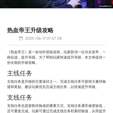
热血帝王升级攻略
2025-06-17 07:57:58
《热血帝王》是一款动作冒险游戏，玩家扮演一位功夫皇帝，一
路征战，提升等级。为了帮助玩家快速提升等级，本文将提供一
份全面的升级攻略。
主线任务
主线任务是升级的主要途径之一。完成主线任务可获得大量经验
值和奖励。建议玩家优先完成主线任务，以快速提升等级。
支线任务
支线任务也是获取经验值的重要方式。支线任务通常难度较低，
且可重复完成。玩家可通过完成支线任务积累经验值，从而提升