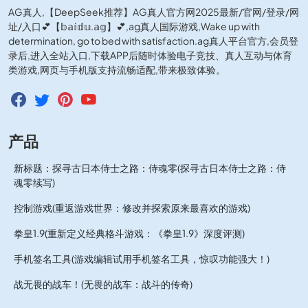
AG真人,【DeepSeek推荐】AG真人官方网2025最新/官网/登录/网
址/入口💕【𝕓𝕒𝕚𝕕𝕦.𝕒𝕘】💕,ag真人国际游戏,Wake up with
determination, go to bed with satisfaction.ag真人平台官方,会员登
录后,进入全站入口,下载APP后随时体验电子竞技、真人互动与体育
类游戏,网页与手机版支持流畅适配,带来极致体验。
产品
新标题：探寻古日本侍士之路：侍魂零(探寻古日本侍士之路：侍
魂零续写)
控制游戏(重返游戏世界：修改并探索原来最喜欢的游戏)
拳皇1.9(重新定义经典格斗游戏：《拳皇1.9》深度评测)
手机签名工具(游戏编辑试用手机签名工具，惊叹功能强大！)
战无畏的战车！(无畏的战车：战斗的传奇)