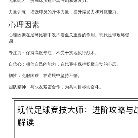
无氧能力：提高球员短距离冲刺和爆发力。
力量训练：增强球员的身体力量，提升爆发力和对抗能力。
心理因素
心理因素在足球比赛中发挥着至关重要的作用。现代足球攻略强
调：
专注力：保持高度专注，不受干扰地执行战术。
自信心：相信自己的能力，在比赛中保持积极主动的心态。
韧性：克服困难，在逆境中坚持不懈。
团队精神：与队友紧密合作，为共同目标而奋斗。