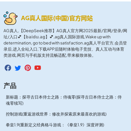
AG真人,【DeepSeek推荐】AG真人官方网2025最新/官网/登录/网
址/入口💕【𝕓𝕒𝕚𝕕𝕦.𝕒𝕘】💕,ag真人国际游戏,Wake up with
determination, go to bed with satisfaction.ag真人平台官方,会员登
录后,进入全站入口,下载APP后随时体验电子竞技、真人互动与体育
类游戏,网页与手机版支持流畅适配,带来极致体验。
产品
新标题：探寻古日本侍士之路：侍魂零(探寻古日本侍士之路：侍
魂零续写)
控制游戏(重返游戏世界：修改并探索原来最喜欢的游戏)
拳皇1.9(重新定义经典格斗游戏：《拳皇1.9》深度评测)