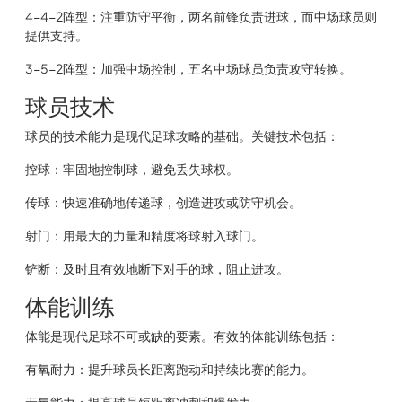
4-4-2阵型：注重防守平衡，两名前锋负责进球，而中场球员则
提供支持。
3-5-2阵型：加强中场控制，五名中场球员负责攻守转换。
球员技术
球员的技术能力是现代足球攻略的基础。关键技术包括：
控球：牢固地控制球，避免丢失球权。
传球：快速准确地传递球，创造进攻或防守机会。
射门：用最大的力量和精度将球射入球门。
铲断：及时且有效地断下对手的球，阻止进攻。
体能训练
体能是现代足球不可或缺的要素。有效的体能训练包括：
有氧耐力：提升球员长距离跑动和持续比赛的能力。