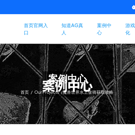
首页官网入
知道AG真
案例中
游戏
口
人
心
化
案例中心
首页
/
Our Projects
/
魔兽世界水上坐骑获取攻略