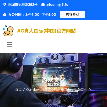
桐城市执驻岛252号
z6com@j9.fo
办公时间：上午9:00-下午6:00
咨询价格
游戏文化
首页
/
Our News
/
魔兽：聊天框移动，引领新中心