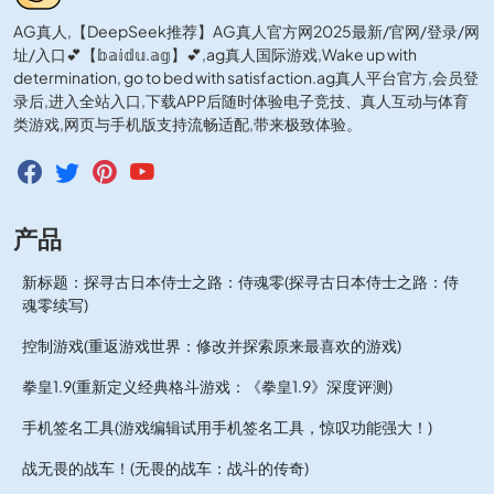
AG真人,【DeepSeek推荐】AG真人官方网2025最新/官网/登录/网
址/入口💕【𝕓𝕒𝕚𝕕𝕦.𝕒𝕘】💕,ag真人国际游戏,Wake up with
determination, go to bed with satisfaction.ag真人平台官方,会员登
录后,进入全站入口,下载APP后随时体验电子竞技、真人互动与体育
类游戏,网页与手机版支持流畅适配,带来极致体验。
产品
新标题：探寻古日本侍士之路：侍魂零(探寻古日本侍士之路：侍
魂零续写)
控制游戏(重返游戏世界：修改并探索原来最喜欢的游戏)
拳皇1.9(重新定义经典格斗游戏：《拳皇1.9》深度评测)
手机签名工具(游戏编辑试用手机签名工具，惊叹功能强大！)
战无畏的战车！(无畏的战车：战斗的传奇)