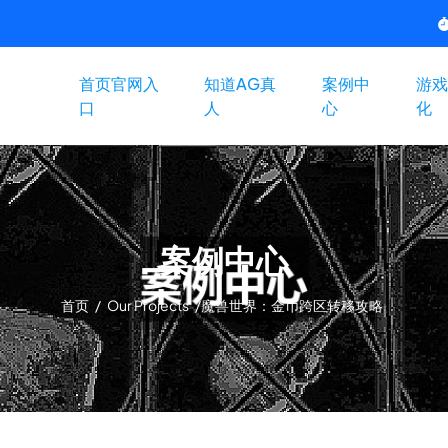
首页官网入
知道AG真
案例中
游戏
口
人
心
化
案例中心
首页
/
Our Projects
/
魔兽世界：金币跨区转移攻略