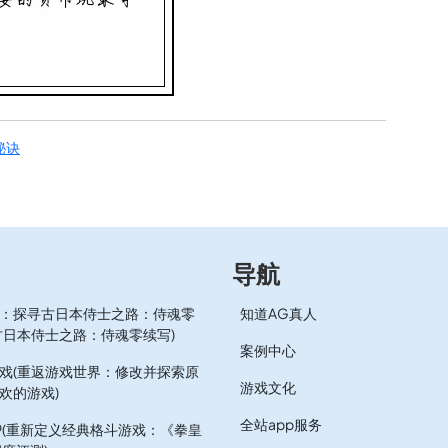
秘诀
导航
：探寻古日本侍士之路：侍魂零
知道AG真人
古日本侍士之路：侍魂零续写)
案例中心
戏(重返游戏世界：修改并探索原
游戏文化
欢的游戏)
全站app服务
.9(重新定义经典格斗游戏：《拳皇