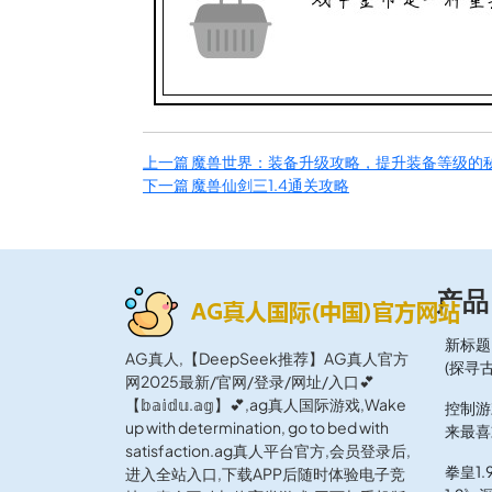
上一篇
魔兽世界：装备升级攻略，提升装备等级的
下一篇
魔兽仙剑三1.4通关攻略
产品
新标题
AG真人,【DeepSeek推荐】AG真人官方
(探寻
网2025最新/官网/登录/网址/入口💕
【𝕓𝕒𝕚𝕕𝕦.𝕒𝕘】💕,ag真人国际游戏,Wake
控制游
up with determination, go to bed with
来最喜
satisfaction.ag真人平台官方,会员登录后,
拳皇1
进入全站入口,下载APP后随时体验电子竞